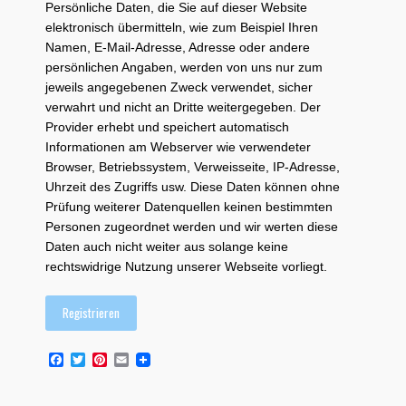
Persönliche Daten, die Sie auf dieser Website
elektronisch übermitteln, wie zum Beispiel Ihren
Namen, E-Mail-Adresse, Adresse oder andere
persönlichen Angaben, werden von uns nur zum
jeweils angegebenen Zweck verwendet, sicher
verwahrt und nicht an Dritte weitergegeben. Der
Provider erhebt und speichert automatisch
Informationen am Webserver wie verwendeter
Browser, Betriebssystem, Verweisseite, IP-Adresse,
Uhrzeit des Zugriffs usw. Diese Daten können ohne
Prüfung weiterer Datenquellen keinen bestimmten
Personen zugeordnet werden und wir werten diese
Daten auch nicht weiter aus solange keine
rechtswidrige Nutzung unserer Webseite vorliegt.
Registrieren
F
T
P
E
a
w
i
m
c
i
n
a
e
t
t
i