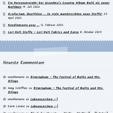
Ein Herzensprojekt: Der Grandma’s Country Album Quilt als neuer
Quiltkurs
19. Juli 2026
Acufactum, Westfalen … So viele wunderschöne neue Stoffe!
23.
April 2024
Needlemania goes …
15. Februar 2024
Lori Holt Stoffe – Lori Holt Fabrics und Kurse
8. Oktober 2023
Neueste Kommentare
needlemania
zu
Birmingham – The Festival of Quilts und Mrs.
Bilings
Anny Schifflers
zu
Birmingham – The Festival of Quilts und Mrs.
Bilings
needlemania
zu
Lebenszeichen :-)
Karin Lorenz
zu
Lebenszeichen :-)