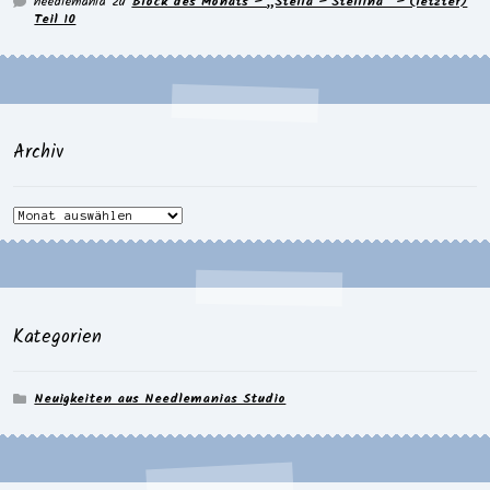
needlemania
zu
Block des Monats – „Stella – Stellina“ – (letzter)
Teil 10
Archiv
Archiv
Kategorien
Neuigkeiten aus Needlemanias Studio