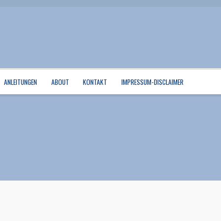
ANLEITUNGEN
ABOUT
KONTAKT
IMPRESSUM-DISCLAIMER
rse
Mein Konto
Quiltservice
Shop
Warenkorb