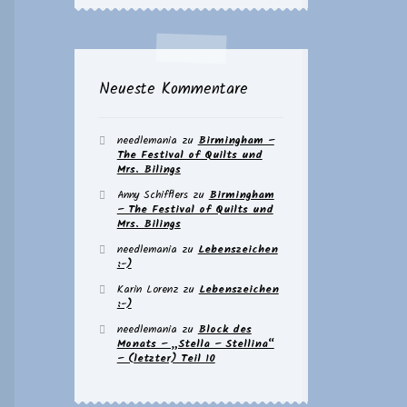
Neueste Kommentare
needlemania
zu
Birmingham –
The Festival of Quilts und
Mrs. Bilings
Anny Schifflers
zu
Birmingham
– The Festival of Quilts und
Mrs. Bilings
needlemania
zu
Lebenszeichen
:-)
Karin Lorenz
zu
Lebenszeichen
:-)
needlemania
zu
Block des
Monats – „Stella – Stellina“
– (letzter) Teil 10