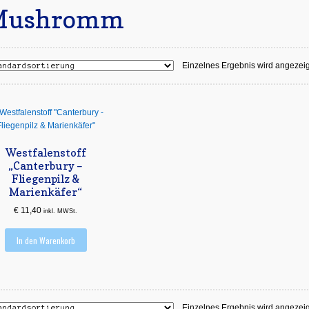
Mushromm
Einzelnes Ergebnis wird angezeig
Westfalenstoff
„Canterbury –
Fliegenpilz &
Marienkäfer“
€
11,40
inkl. MWSt.
In den Warenkorb
Einzelnes Ergebnis wird angezeig