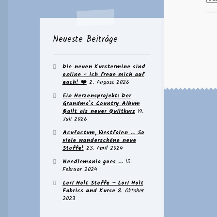
Neueste Beiträge
Die neuen Kurstermine sind
online – ich freue mich auf
euch! ❤️
2. August 2026
Ein Herzensprojekt: Der
Grandma’s Country Album
Quilt als neuer Quiltkurs
19.
Juli 2026
Acufactum, Westfalen … So
viele wunderschöne neue
Stoffe!
23. April 2024
Needlemania goes …
15.
Februar 2024
Lori Holt Stoffe – Lori Holt
Fabrics und Kurse
8. Oktober
2023