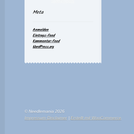
Meta
Anmelden
Eintrags-Feed
Kommentar-Feed
WordPress.org
© Needlemania 2026
Impressum-Disclaimer
Erstellt mit WooCommerce
.