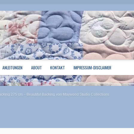
ANLEITUNGEN
ABOUT
KONTAKT
IMPRESSUM-DISCLAIMER
rse
Mein Konto
Quiltservice
Shop
Warenkorb
acking 275 cm – Beautiful Backing von Maywood Studio Collections