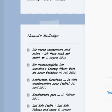
Neueste Beiträge
Die neuen Kurstermine sind
online – ich freue mich auf
euch! ❤️
2. August 2026
Ein Herzensprojekt: Der
Grandma’s Country Album Quilt
als neuer Quiltkurs
19. Juli 2026
Acufactum, Westfalen … So viele
wunderschöne neue Stoffe!
23.
April 2024
Rez
Needlemania goes …
15. Februar
2024
Lori Holt Stoffe – Lori Holt
Fabrics und Kurse
8. Oktober