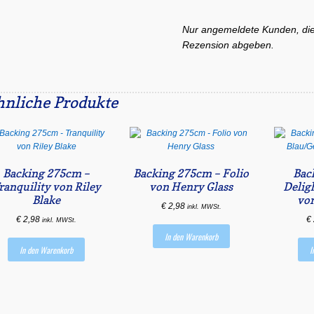
Nur angemeldete Kunden, die
Rezension abgeben.
hnliche Produkte
Backing 275cm –
Backing 275cm – Folio
Bac
ranquility von Riley
von Henry Glass
Delig
Blake
von
€
2,98
inkl. MWSt.
€
2,98
€
inkl. MWSt.
In den Warenkorb
In den Warenkorb
I