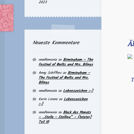
2023
Neueste Kommentare
Ä
needlemania
zu
Birmingham – The
Festival of Quilts und Mrs. Bilings
Anny Schifflers
zu
Birmingham –
The Festival of Quilts und Mrs.
T
Bilings
needlemania
zu
Lebenszeichen :-)
Karin Lorenz
zu
Lebenszeichen
:-)
needlemania
zu
Block des Monats
– „Stella – Stellina“ – (letzter)
Teil 10