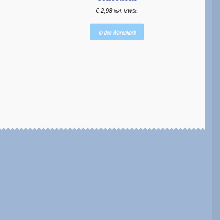
€
2,98
inkl. MWSt.
In den Warenkorb