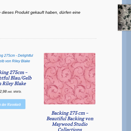
 dieses Produkt gekauft haben, dürfen eine
king 275cm –
htful Blau/Gelb
 Riley Blake
2,98
inkl. MWSt.
n den Warenkorb
Backing 275 cm –
Beautiful Backing von
Maywood Studio
Collections