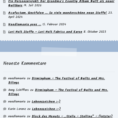
Ein Herzensprojekt: Der Grandma’s Country Album Quilt als neuer
Quiltkurs
19. Juli 2026
Acufactum, Westfalen … So viele wunderschöne neue Stoffe!
23.
April 2024
Needlemania goes …
15. Februar 2024
Lori Holt Stoffe – Lori Holt Fabrics und Kurse
8. Oktober 2023
Neueste Kommentare
needlemania
zu
Birmingham – The Festival of Quilts und Mrs.
Bilings
Anny Schifflers
zu
Birmingham – The Festival of Quilts und Mrs.
Bilings
needlemania
zu
Lebenszeichen :-)
Karin Lorenz
zu
Lebenszeichen :-)
needlemania
zu
Block des Monats – „Stella – Stellina“ – (letzter)