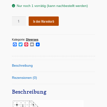
Nur noch 1 vorrätig (kann nachbestellt werden)
Patchworklineal
In den Warenkorb
Inch
-
Simple
Kategorie:
Diverses
Folded
F
T
P
E
Corners
a
w
i
m
Menge
c
i
n
a
e
t
t
i
b
t
e
l
o
e
r
Beschreibung
o
r
e
k
s
t
Rezensionen (0)
Beschreibung