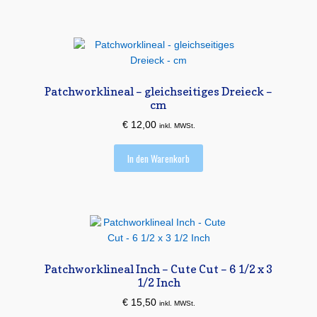
Patchworklineal – gleichseitiges Dreieck –
cm
€
12,00
inkl. MWSt.
In den Warenkorb
Patchworklineal Inch – Cute Cut – 6 1/2 x 3
1/2 Inch
€
15,50
inkl. MWSt.