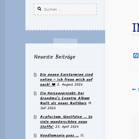
Suchen
nach:
I
Neueste Beiträge
Die neuen Kurstermine sind
online – ich freue mich auf
euch! ❤️
2. August 2026
B
Ein Herzensprojekt: Der
Grandma’s Country Album
Quilt als neuer Quiltkurs
19.
Juli 2026
Acufactum, Westfalen … So
viele wunderschöne neue
Stoffe!
23. April 2024
Needlemania goes …
15.