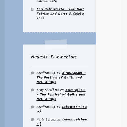
Februar 2024
Lori Holt Stoffe – Lori Holt
Fabrics und Kurse
8. Oktober
2023
Neueste Kommentare
needlemania
zu
Birmingham –
The Festival of Quilts und
Mrs. Bilings
Anny Schifflers
zu
Birmingham
– The Festival of Quilts und
Mrs. Bilings
needlemania
zu
Lebenszeichen
:-)
Karin Lorenz
zu
Lebenszeichen
:-)