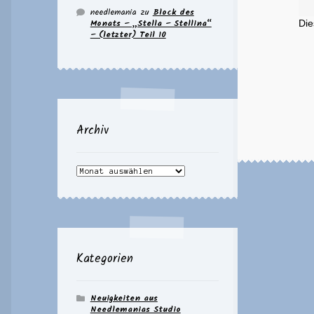
needlemania
zu
Block des
Monats – „Stella – Stellina“
Die
– (letzter) Teil 10
Archiv
Archiv
Kategorien
Neuigkeiten aus
Needlemanias Studio