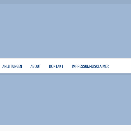
ANLEITUNGEN
ABOUT
KONTAKT
IMPRESSUM-DISCLAIMER
rse
Mein Konto
Quiltservice
Shop
Warenkorb