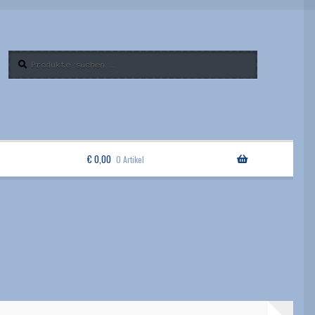
Suchen
Suche
nach:
€
0,00
0 Artikel