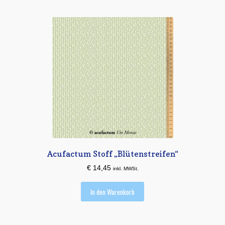
Acufactum Stoff „Blütenstreifen“
€
14,45
inkl. MWSt.
In den Warenkorb