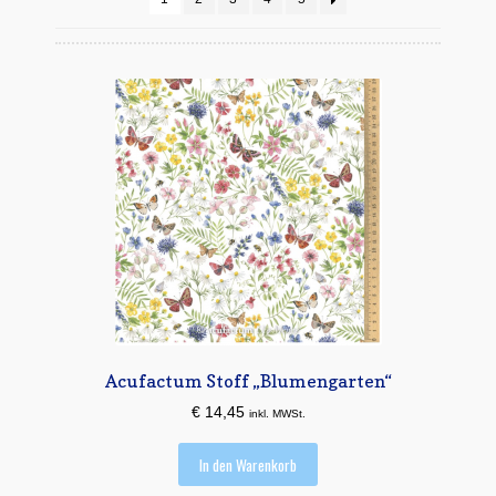
Mein Konto
Quiltservice
Shop
Warenkorb
Acufactum Stoff „Blumengarten“
€
14,45
inkl. MWSt.
In den Warenkorb