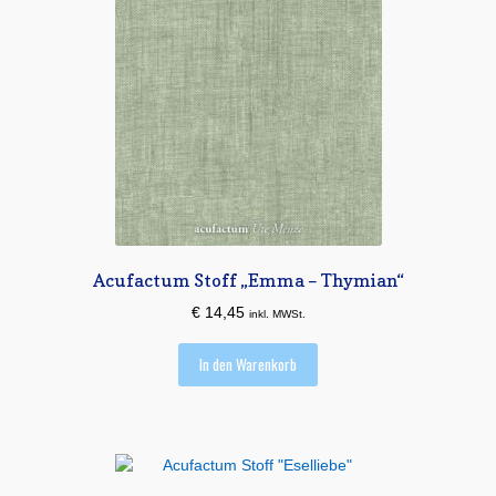
Acufactum Stoff „Emma – Thymian“
€
14,45
inkl. MWSt.
In den Warenkorb