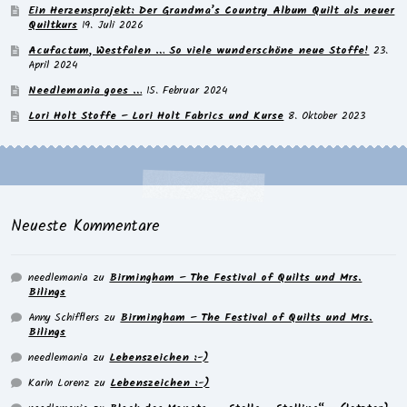
Ein Herzensprojekt: Der Grandma’s Country Album Quilt als neuer
Quiltkurs
19. Juli 2026
Acufactum, Westfalen … So viele wunderschöne neue Stoffe!
23.
April 2024
Needlemania goes …
15. Februar 2024
Lori Holt Stoffe – Lori Holt Fabrics und Kurse
8. Oktober 2023
Neueste Kommentare
needlemania
zu
Birmingham – The Festival of Quilts und Mrs.
Bilings
Anny Schifflers
zu
Birmingham – The Festival of Quilts und Mrs.
Bilings
needlemania
zu
Lebenszeichen :-)
Karin Lorenz
zu
Lebenszeichen :-)