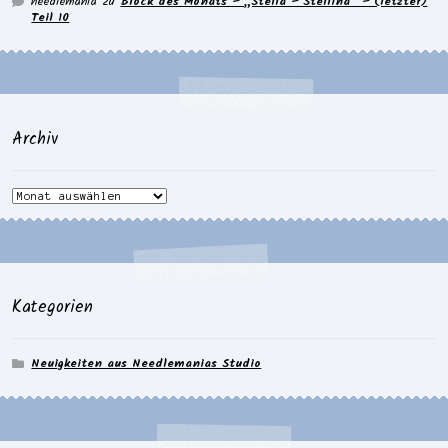
needlemania
zu
Block des Monats – „Stella – Stellina“ – (letzter)
Teil 10
Archiv
Archiv
Kategorien
Neuigkeiten aus Needlemanias Studio