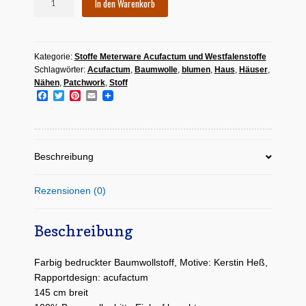
In den Warenkorb
Stoff
"Häuser
und
Kategorie:
Stoffe Meterware Acufactum und Westfalenstoffe
Blüten"
Schlagwörter:
Acufactum
,
Baumwolle
,
blumen
,
Haus
,
Häuser
,
Menge
Nähen
,
Patchwork
,
Stoff
F
T
P
E
a
w
i
m
c
i
n
a
e
t
t
i
b
t
e
l
o
e
r
Beschreibung
o
r
e
k
s
t
Rezensionen (0)
Beschreibung
Farbig bedruckter Baumwollstoff, Motive: Kerstin Heß,
Rapportdesign: acufactum
145 cm breit