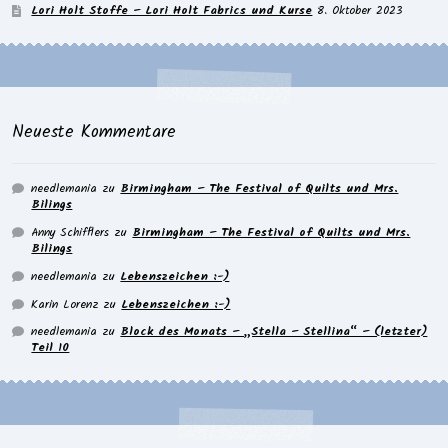
Lori Holt Stoffe – Lori Holt Fabrics und Kurse
8. Oktober 2023
Neueste Kommentare
needlemania
zu
Birmingham – The Festival of Quilts und Mrs.
Bilings
Anny Schifflers
zu
Birmingham – The Festival of Quilts und Mrs.
Bilings
needlemania
zu
Lebenszeichen :-)
Karin Lorenz
zu
Lebenszeichen :-)
needlemania
zu
Block des Monats – „Stella – Stellina“ – (letzter)
Teil 10