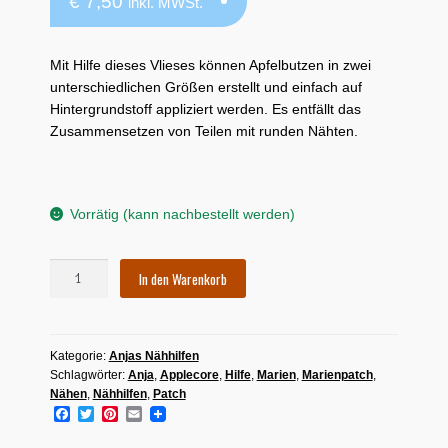
€
7,50
Mein Konto
inkl. MWSt.
Quiltservice
Mit Hilfe dieses Vlieses können Apfelbutzen in zwei
unterschiedlichen Größen erstellt und einfach auf
Shop
Hintergrundstoff appliziert werden. Es entfällt das
Zusammensetzen von Teilen mit runden Nähten.
Warenkorb
Vorrätig (kann nachbestellt werden)
Apfelbutzen
In den Warenkorb
-
Nähhilfe
Menge
Kategorie:
Anjas Nähhilfen
Schlagwörter:
Anja
,
Applecore
,
Hilfe
,
Marien
,
Marienpatch
,
Nähen
,
Nähhilfen
,
Patch
F
T
P
E
a
w
i
m
c
i
n
a