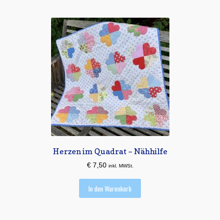
Herzen im Quadrat – Nähhilfe
€
7,50
inkl. MWSt.
In den Warenkorb