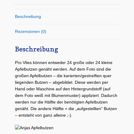
e
t
t
i
b
t
e
l
o
e
r
Beschreibung
o
r
e
k
s
t
Rezensionen (0)
Beschreibung
Pro Vlies können entweder 24 große oder 24 kleine
Apfelbutzen genäht werden. Auf dem Foto sind die
großen Apfelbutzen – die karierten/gestreiften quer
liegenden Butzen – abgebildet. Diese werden per
Hand oder Maschine auf den Hintergrundstoff (auf
dem Foto weiß mit Blumenmuster) appliziert. Dadurch
werden nur die Hälfte der benötigten Apfelbutzen
genäht. Die andere Hälfte = die „aufgestellten“ Butzen
– entsteht von ganz alleine ;-).