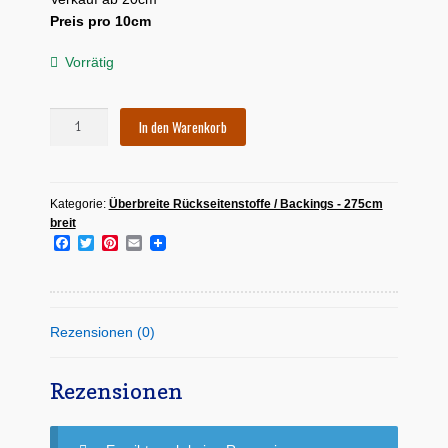
Preis pro 10cm
Vorrätig
Backing
In den Warenkorb
275
cm
-
Kategorie:
Überbreite Rückseitenstoffe / Backings - 275cm
FLANNEL
breit
von
F
T
P
E
Wilmington
a
w
i
m
Prints
c
i
n
a
e
t
t
i
Menge
b
t
e
l
o
e
r
Rezensionen (0)
o
r
e
k
s
t
Rezensionen