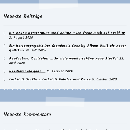
Neueste Beiträge
Die neuen Kurstermine sind online – ich freue mich auf euch! ❤️
2. August 2026
Ein Herzensprojekt: Der Grandma’s Country Album Quilt als neuer
Quiltkurs
19. Juli 2026
Acufactum, Westfalen … So viele wunderschöne neue Stoffe!
23.
April 2024
Needlemania goes …
15. Februar 2024
Lori Holt Stoffe – Lori Holt Fabrics und Kurse
8. Oktober 2023
Neueste Kommentare