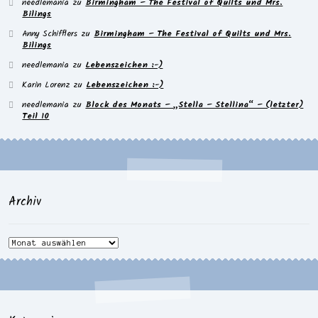
needlemania
zu
Birmingham – The Festival of Quilts und Mrs.
Bilings
Anny Schifflers
zu
Birmingham – The Festival of Quilts und Mrs.
Bilings
needlemania
zu
Lebenszeichen :-)
Karin Lorenz
zu
Lebenszeichen :-)
needlemania
zu
Block des Monats – „Stella – Stellina“ – (letzter)
Teil 10
Archiv
Archiv