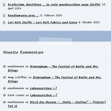
Acufactum, Westfalen … So viele wunderschöne neue Stoffe!
23.
April 2024
Needlemania goes …
15. Februar 2024
Lori Holt Stoffe – Lori Holt Fabrics und Kurse
8. Oktober 2023
Neueste Kommentare
needlemania
zu
Birmingham – The Festival of Quilts und Mrs.
Bilings
Anny Schifflers
zu
Birmingham – The Festival of Quilts und Mrs.
Bilings
needlemania
zu
Lebenszeichen :-)
Karin Lorenz
zu
Lebenszeichen :-)
needlemania
zu
Block des Monats – „Stella – Stellina“ – (letzter)
Teil 10