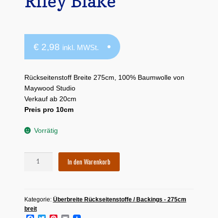
Riley Blake
€
2,98
inkl. MWSt.
Rückseitenstoff Breite 275cm, 100% Baumwolle von
Maywood Studio
Verkauf ab 20cm
Preis pro 10cm
Vorrätig
Backing
In den Warenkorb
275cm
-
Tranquility
Kategorie:
Überbreite Rückseitenstoffe / Backings - 275cm
von
breit
Riley