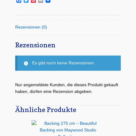
F
T
P
E
Blake
a
w
i
m
Menge
c
i
n
a
e
t
t
i
b
t
e
l
o
e
r
Rezensionen (0)
o
r
e
k
s
t
Rezensionen
Es gibt noch keine Rezensionen.
Nur angemeldete Kunden, die dieses Produkt gekauft
haben, dürfen eine Rezension abgeben.
Ähnliche Produkte