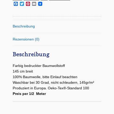
Menge
F
T
P
E
a
w
i
m
c
i
n
a
e
t
t
i
b
t
e
l
o
e
r
Beschreibung
o
r
e
k
s
t
Rezensionen (0)
Beschreibung
Farbig bedruckter Baumwollstoff
145 cm breit
100% Baumwolle, bitte Einlauf beachten
Waschbar bei 30 Grad, nicht schleudern, 145gr/m²
Produziert in Europa. Oeko-Tex®-Standard 100
Preis per 1/2 Meter