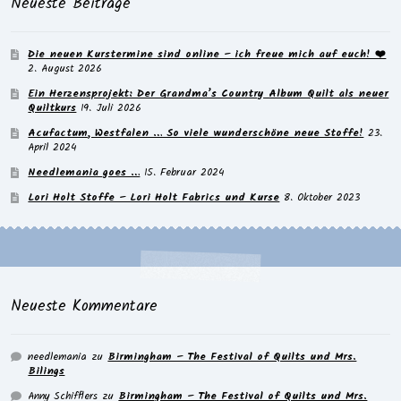
Neueste Beiträge
Die neuen Kurstermine sind online – ich freue mich auf euch! ❤️
2. August 2026
Ein Herzensprojekt: Der Grandma’s Country Album Quilt als neuer
Quiltkurs
19. Juli 2026
Acufactum, Westfalen … So viele wunderschöne neue Stoffe!
23.
April 2024
Needlemania goes …
15. Februar 2024
Lori Holt Stoffe – Lori Holt Fabrics und Kurse
8. Oktober 2023
Neueste Kommentare
needlemania
zu
Birmingham – The Festival of Quilts und Mrs.
Bilings
Anny Schifflers
zu
Birmingham – The Festival of Quilts und Mrs.