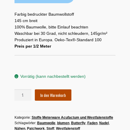
Farbig bedruckter Baumwollstoff
145 cm breit
100% Baumwolle, bitte Einlauf beachten
Waschbar bei 30 Grad, nicht schleudern, 145gr/m²
Produziert in Europa. Oeko-Tex®-Standard 100
Preis per 1/2 Meter
Vorrätig (kann nachbestellt werden)
Westfalenstoff
In den Warenkorb
"Canterbury
-
Blumen
Kategorie:
Stoffe Meterware Acufactum und Westfalenstoffe
blau-
Schlagwörter:
Baumwolle
,
blumen
,
Butterfly
,
Faden
,
Nadel
,
grün"
Nähen
,
Patchwork
,
Stoff
,
Westfalenstoff