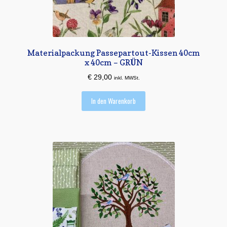
Materialpackung Passepartout-Kissen 40cm
x 40cm – GRÜN
€
29,00
inkl. MWSt.
In den Warenkorb