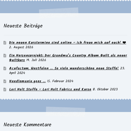
Neueste Beiträge
Die neuen Kurstermine sind online – ich freue mich auf euch! ❤️
2. August 2026
Ein Herzensprojekt: Der Grandma’s Country Album Quilt als neuer
Quiltkurs
19. Juli 2026
Acufactum, Westfalen … So viele wunderschöne neue Stoffe!
23.
April 2024
Needlemania goes …
15. Februar 2024
Lori Holt Stoffe – Lori Holt Fabrics und Kurse
8. Oktober 2023
Neueste Kommentare