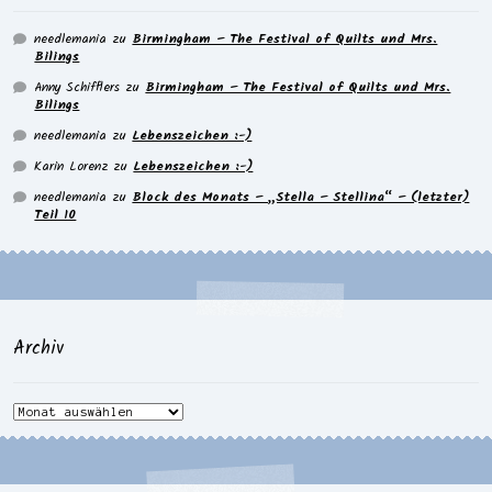
needlemania
zu
Birmingham – The Festival of Quilts und Mrs.
Bilings
Anny Schifflers
zu
Birmingham – The Festival of Quilts und Mrs.
Bilings
needlemania
zu
Lebenszeichen :-)
Karin Lorenz
zu
Lebenszeichen :-)
needlemania
zu
Block des Monats – „Stella – Stellina“ – (letzter)
Teil 10
Archiv
Archiv