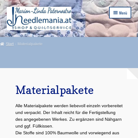
Zur
Zum
Menü
Navigation
Inhalt
springen
springen
Start
Start
Materialpakete
About
Anleitungen
Galerie
Materialpakete
Impressum-Disclaimer
Alle Materialpakete werden liebevoll einzeln vorbereitet
Kasse
und verpackt. Der Inhalt reicht für die Fertigstellung
des angegebenen Werkes. Zu ergänzen sind Nähgarn
Kontakt
und ggf. Füllkissen.
Die Stoffe sind 100% Baumwolle und vorwiegend aus
Kurse