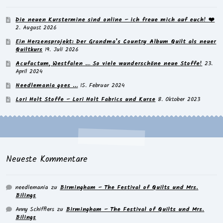
Die neuen Kurstermine sind online – ich freue mich auf euch! ❤️
2. August 2026
Ein Herzensprojekt: Der Grandma’s Country Album Quilt als neuer
Quiltkurs
19. Juli 2026
Acufactum, Westfalen … So viele wunderschöne neue Stoffe!
23.
April 2024
Needlemania goes …
15. Februar 2024
Lori Holt Stoffe – Lori Holt Fabrics und Kurse
8. Oktober 2023
Neueste Kommentare
needlemania
zu
Birmingham – The Festival of Quilts und Mrs.
Bilings
Anny Schifflers
zu
Birmingham – The Festival of Quilts und Mrs.
Bilings