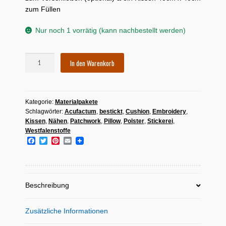
zum Füllen
Nur noch 1 vorrätig (kann nachbestellt werden)
Materialpackung
In den Warenkorb
Passepartout-
Kissen
mit
Kategorie:
Materialpakete
Stickerei:
Schlagwörter:
Acufactum
,
bestickt
,
Cushion
,
Embroidery
,
Blumenwiese
Kissen
,
Nähen
,
Patchwork
,
Pillow
,
Polster
,
Stickerei
,
(rosa)
Westfalenstoffe
Menge
F
T
P
E
a
w
i
m
c
i
n
a
e
t
t
i
b
t
e
l
o
e
r
Beschreibung
o
r
e
k
s
t
Zusätzliche Informationen