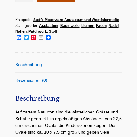
"Ovale
Winterkinder
Kategorie:
Stoffe Meterware Acufactum und Westfalenstoffe
&
Schlagwörter:
Acufactum
,
Baumwolle
,
blumen
,
Faden
,
Nadel
,
Schafe"
Nähen
,
Patchwork
,
Stoff
Menge
F
T
P
E
a
w
i
m
c
i
n
a
e
t
t
i
b
t
e
l
o
e
r
Beschreibung
o
r
e
k
s
t
Rezensionen (0)
Beschreibung
Auf zartem Naturton sind die winterlichen Gräser und
Schafte gedruckt. in regelmäßigen Abständen von 22,5
cm erscheinen Ovale, die Kinderszenen zeigen. Die
Ovale sind ca. 10 x 7,5 cm groß und geben viele